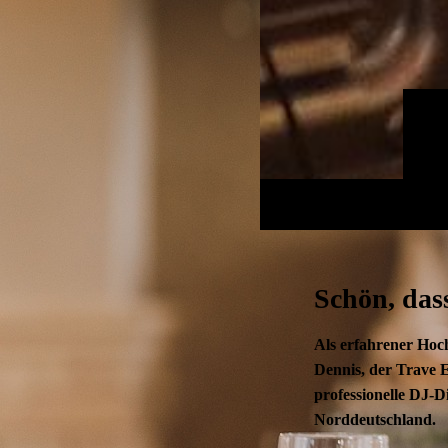
Schön, dass
Als erfahrener Hoch
Dennis, der Trave 
professionelle DJ-D
Norddeutschland.