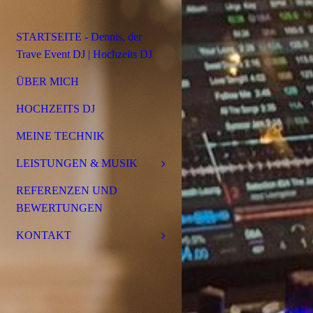
STARTSEITE - Dennis, der
Trave Event DJ | Hochzeits DJ
ÜBER MICH
HOCHZEITS DJ
MEINE TECHNIK
LEISTUNGEN & MUSIK
REFERENZEN UND
BEWERTUNGEN
KONTAKT