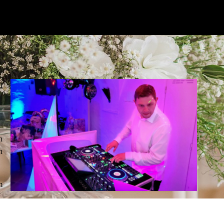
t
n
n
m
sik zur richtigen Zeit, sodass auch Eure Geburtstagsfeier zu