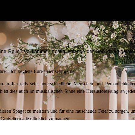
eine Rolle? Vollkommen richtig, solange der Geburtstag gefeier
re – Ich begleite Eure Feier sehr gerne.
rn treffen teils sehr unterschiedliche Menschen und Persönlichkeite
ch ist dies auch im musikalischen Sinne eine Herausforderung an jede
diesen Spagat zu meistern und für eine rauschende Feier zu sorgen, u
Großeltern alle glücklich zu machen.
achsenden Erfahrungen habe ich ein gutes Gespür für die richtige Mu