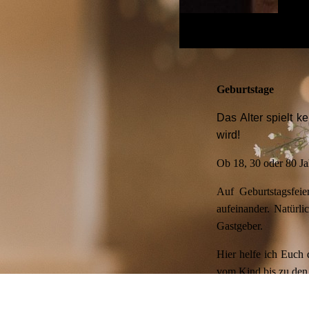
Geburtstage
Das Alter spielt k
wird!
Ob 18, 30 oder 80 Jah
Auf Geburtstagsfeie
aufeinander. Natürli
Gastgeber.
Hier helfe ich Euch 
vom Kind bis zu den 
Durch meine stetig w