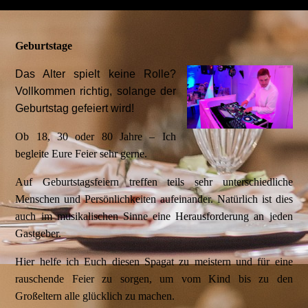
Geburtstage
Das Alter spielt keine Rolle?
Vollkommen richtig, solange der
Geburtstag gefeiert wird!
Ob 18, 30 oder 80 Jahre – Ich
begleite Eure Feier sehr gerne.
Auf Geburtstagsfeiern treffen teils sehr unterschiedliche
Menschen und Persönlichkeiten aufeinander. Natürlich ist dies
auch im musikalischen Sinne eine Herausforderung an jeden
Gastgeber.
Hier helfe ich Euch diesen Spagat zu meistern und für eine
rauschende Feier zu sorgen, um vom Kind bis zu den
Großeltern alle glücklich zu machen.