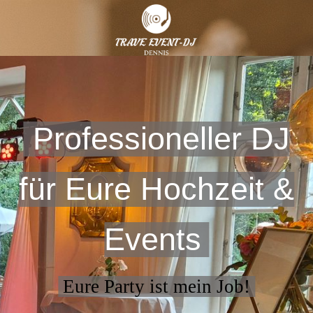
Professioneller DJ
für Eure Hochzeit &
Events
Eure Party ist mein Job!