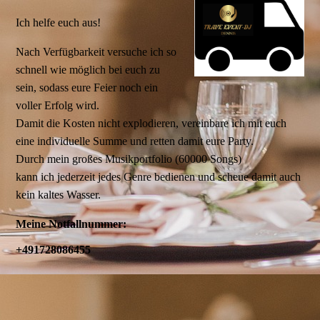
Ich helfe euch aus!
Nach Verfügbarkeit versuche ich so
schnell wie möglich bei euch zu
sein, sodass eure Feier noch ein
voller Erfolg wird.
Damit die Kosten nicht explodieren, vereinbare ich mit euch
eine individuelle Summe und retten damit eure Party.
Durch mein großes Musikportfolio (60000 Songs)
kann ich jederzeit jedes Genre bedienen und scheue damit auch
kein kaltes Wasser.
Meine Notfallnummer:
+491728086455