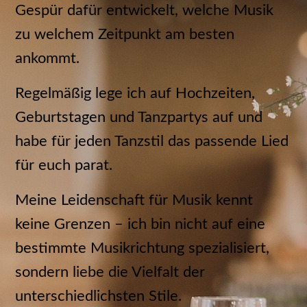
Gespür dafür entwickelt, welche Musik
zu welchem Zeitpunkt am besten
ankommt.
Regelmäßig lege ich auf Hochzeiten,
Geburtstagen und Tanzpartys auf und
habe für jeden Tanzstil das passende Lied
für euch parat.
Meine Leidenschaft für Musik kennt
keine Grenzen – ich bin nicht auf eine
bestimmte Musikrichtung spezialisiert,
sondern liebe die Vielfalt der
unterschiedlichsten Stile.