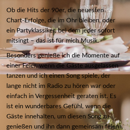
Ob die Hits der 90er, die neuesten
Chart-Erfolge, die im Ohr bleiben, oder
ein Partyklassiker, bei dem jeder sofort
mitsingt – das ist für mich Musik.
Besonders genieße ich die Momente auf
einer Feier, wenn die Gäste ausgelassen
tanzen und ich einen Song spiele, der
lange nicht im Radio zu hören war oder
einfach in Vergessenheit geraten ist. Es
ist ein wunderbares Gefühl, wenn die
Gäste innehalten, um diesen Song zu
genießen und ihn dann gemeinsam feiern.