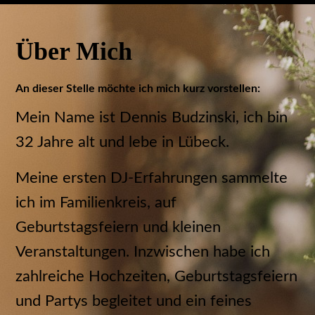
Über Mich
An dieser Stelle möchte ich mich kurz vorstellen:
Mein Name ist Dennis Budzinski, ich bin
32 Jahre alt und lebe in Lübeck.
Meine ersten DJ-Erfahrungen sammelte
ich im Familienkreis, auf
Geburtstagsfeiern und kleinen
Veranstaltungen. Inzwischen habe ich
zahlreiche Hochzeiten, Geburtstagsfeiern
und Partys begleitet und ein feines