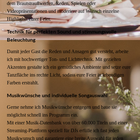
dem Brautstraußwerfen, Reden, Spielen oder
Videopräsentationen und moderiere auf Wunsch einzelne
Highlights eurer Feier.
Technik für perfekten Sound und stimmungsvolle
Beleuchtung
Damit jeder Gast die Reden und Ansagen gut versteht, arbeite
ich mit hochwertiger Ton- und Lichttechnik. Mit gezielten
Akzenten gestalte ich ein gemütliches Ambiente und setze eure
Tanzfläche ins rechte Licht, sodass eure Feier in lebendigen
Farben erstrahlt.
Musikwünsche und individuelle Songauswahl
Gerne nehme ich Musikwünsche entgegen und baue sie
möglichst schnell ins Programm ein.
Mit einer Musik-Datenbank von über 60.000 Titeln und einer
Streaming-Plattform speziell für DJs erfülle ich fast jeden
Musikwunsch und garantiere eine breite Auswahl für jeden