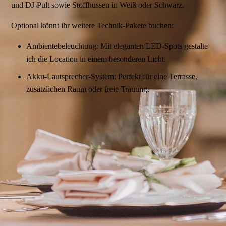
und DJ-Pult sowie Stoffhussen in Weiß oder Schwarz.
Optional könnt ihr weitere Technik-Pakete buchen:
Ambientebeleuchtung: Mit eleganten LED-Spots gestalte
ich die Location in einem besonderen Licht.
Akku-Lautsprecher-System: Perfekt für eine Terrasse,
zusätzlichen Raum oder freie Trauung.