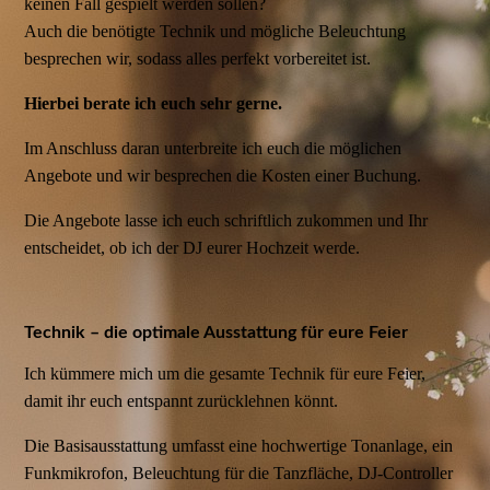
keinen Fall gespielt werden sollen?
Auch die benötigte Technik und mögliche Beleuchtung
besprechen wir, sodass alles perfekt vorbereitet ist.
Hierbei berate ich euch sehr gerne.
Im Anschluss daran unterbreite ich euch die möglichen
Angebote und wir besprechen die Kosten einer Buchung.
Die Angebote lasse ich euch schriftlich zukommen und Ihr
entscheidet, ob ich der DJ eurer Hochzeit werde.
Technik – die optimale Ausstattung für eure Feier
Ich kümmere mich um die gesamte Technik für eure Feier,
damit ihr euch entspannt zurücklehnen könnt.
Die Basisausstattung umfasst eine hochwertige Tonanlage, ein
Funkmikrofon, Beleuchtung für die Tanzfläche, DJ-Controller