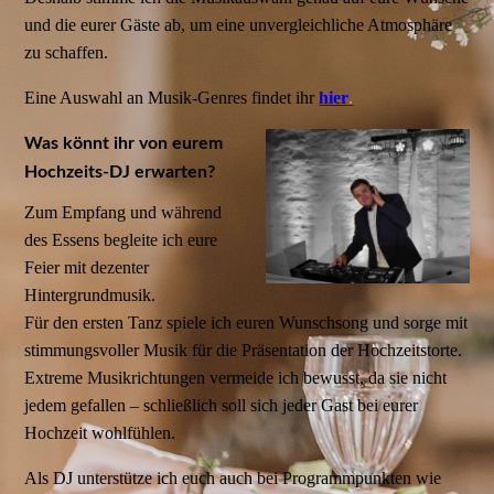
und die eurer Gäste ab, um eine unvergleichliche Atmosphäre
zu schaffen.
Eine Auswahl an Musik-Genres findet ihr
hier
.
Was könnt ihr von eurem
Hochzeits-DJ erwarten?
Zum Empfang und während
des Essens begleite ich eure
Feier mit dezenter
Hintergrundmusik.
Für den ersten Tanz spiele ich euren Wunschsong und sorge mit
stimmungsvoller Musik für die Präsentation der Hochzeitstorte.
Extreme Musikrichtungen vermeide ich bewusst, da sie nicht
jedem gefallen – schließlich soll sich jeder Gast bei eurer
Hochzeit wohlfühlen.
Als DJ unterstütze ich euch auch bei Programmpunkten wie