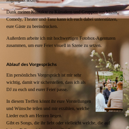
Highlights setzen?
Dank meiner Kontakte zu Künstlern und Gruppen aus Musik,
Comedy, Theater und Tanz kann ich euch dabei unterstützen,
eure Gäste zu beeindrucken.
Außerdem arbeite ich mit hochwertigen Fotobox-Agenturen
zusammen, um eure Feier visuell in Szene zu setzen.
Ablauf des Vorgesprächs
Ein persönliches Vorgespräch ist mir sehr
wichtig, damit wir sicherstellen, dass ich als
DJ zu euch und eurer Feier passe.
In diesem Treffen könnt ihr eure Vorstellungen
und Wünsche teilen und mir erzählen, welche
Lieder euch am Herzen liegen.
Gibt es Songs, die ihr liebt oder vielleicht welche, die auf