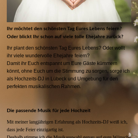
Ihr möchtet den schönsten Tag Eures Lebens feiern?
Oder blickt Ihr schon auf viele tolle Ehejahre zurück?
Ihr plant den schönsten Tag Eures Lebens? Oder wollt
ihr viele wundervolle Ehejahre feiern?
Damit ihr Euch entspannt um Eure Gäste kümmern
könnt, ohne Euch um die Stimmung zu sorgen, sorge ich
als Hochzeits-DJ in Lübeck und Umgebung für den
perfekten musikalischen Rahmen.
Die passende Musik für jede Hochzeit
Mit meiner langjährigen Erfahrung als Hochzeits-DJ weiß ich,
dass jede Feier einzigartig ist.
Deshalb stimme ich die Musikauswahl genau auf eure Wünsche