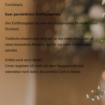
Geschmack.
Euer persönlicher Eröffnungstanz
Der Eröffnungstanz ist einer der emotionalsten Momente eurer
Hochzeit.
Vielleicht erinnert euch ein Lied an den ersten Kuss oder an
einen besonderen Moment, den ihr mit euren Gästen teilen
möchtet.
Fehlen euch noch Ideen?
Gerne inspiriere ich euch mit einer Songauswahl und
unterstütze euch dabei, das perfekte Lied zu finden.